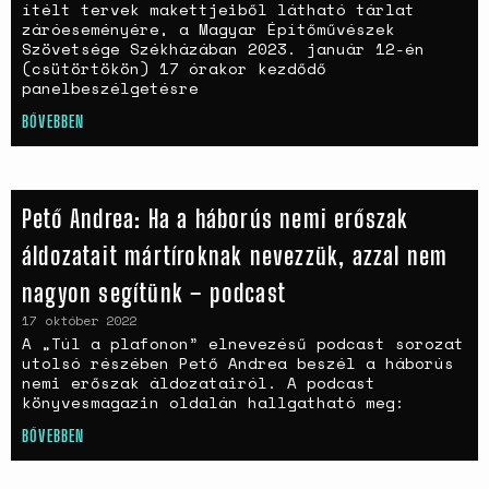
ítélt tervek makettjeiből látható tárlat
záróeseményére, a Magyar Építőművészek
Szövetsége Székházában 2023. január 12-én
(csütörtökön) 17 órakor kezdődő
panelbeszélgetésre
BŐVEBBEN
Pető Andrea: Ha a háborús nemi erőszak
áldozatait mártíroknak nevezzük, azzal nem
nagyon segítünk – podcast
17 október 2022
A „Túl a plafonon” elnevezésű podcast sorozat
utolsó részében Pető Andrea beszél a háborús
nemi erőszak áldozatairól. A podcast
könyvesmagazin oldalán hallgatható meg:
BŐVEBBEN