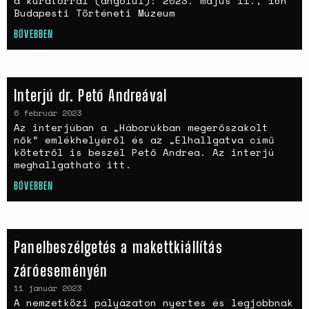
a kurátorral (angolul): 2023. május 11., 16h
Budapesti Történeti Múzeum
BŐVEBBEN
Interjú dr. Pető Andreával
6 február 2023
Az interjúban a „Háborúkban megerőszakolt
nők” emlékhelyéről és az „Elhallgatva című
kötetről is beszél Pető Andrea. Az interjú
meghallgatható itt.
BŐVEBBEN
Panelbeszélgetés a makettkiállítás
záróeseményén
11 január 2023
A nemzetközi pályázaton nyertes és legjobbnak