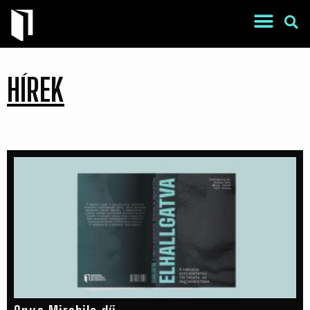
HÍREK
War Is a Male Game
Zweiter Weltkrieg: Sexuelle
Gewalt als Kriegswaffe
Book of Sorrows: Kosovo War
Rape Survivors Tell Their
Stories