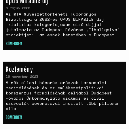
Opus Mirabile díj
A háborús nemi erőszak és a
6 május 2025
nőgyógyász lobbi hatása a
Az MTA Művészettörténeti Tudományos
magyarországi
Bizottsága a 2022-es OPUS MIRABILE díj
születésszabályozási
kiállítás kategóriájában első díjjal
rendszerre
jutalmazta az Budapest Főváros „Elhallgatva”
projektjét: az ennek keretében a Budapest
Bálsój szerelem a málenkij
robot idején
BŐVEBBEN
Közlemény
16 november 2023
A nők elleni háborús erőszak társadalmi
megítélésének és az emlékezetpolitikai
konszenzus formálásának céljából Budapest
Főváros Önkormányzata szakmai és civil
szereplők bevonásával indított több pilléren
álló
BŐVEBBEN