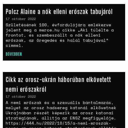
Polcz Alaine a nők elleni erőszak tabujáról
17 október 2022
Születésének 100. évfordulójára emlékezve
jelent meg a merce.hu cikke „Aki túlélte a
frontot, és szembeszállt a nők elleni
erőszak, az öregedés és halál tabujával”
címmel.
BŐVEBBEN
Cikk az orosz-ukrán háborúban elkövetett
nemi erőszakról
17 október 2022
A nemi erőszak és a szexuális bántalmazás,
melyet az orosz hadsereg katonái elkövetnek
Ukrajnában részét képezik az orosz katonai
stratégiának, állítja az ENSZ megfigyelője.
https://444.hu/2022/10/15/a-nemi-eroszak-