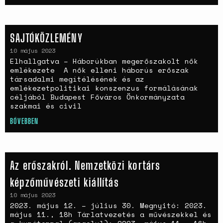
SAJTÓKÖZLEMÉNY
10 május 2023
Elhallgatva – Háborúkban megerőszakolt nők
emlékezete A nők elleni háborús erőszak
társadalmi megítélésének és az
emlékezetpolitikai konszenzus formálásának
céljából Budapest Főváros Önkormányzata
szakmai és civil
BŐVEBBEN
Az erőszakról. Nemzetközi kortárs
képzőművészeti kiállítás
10 május 2023
2023. május 12. – július 30. Megnyitó: 2023.
május 11., 18h Tárlatvezetés a művészekkel és