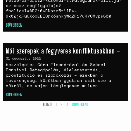
resze-az-orosz-katonai-strategianak-allitja-
az-ensz-megfigyeloje?
fbclid=IwAR2j6wRNhzc5t1lPw–
6x62jaFG0XoxEEISrx3shkjWaZR17u4Y0Mvps88M
BŐVEBBEN
Női szerepek a fegyveres konfliktusokban –
31 augusztus 2022
beszélgetés Géra Eleonórával és Svégel
Fannival Betegápolás, élelemszerzés,
prostitúció és szórakozás – ezekben a
tevékenységi körökben gyakran esik szó a
nőkről, de vajon ténylegesen milyen
BŐVEBBEN
ELŐZŐ
1
2
3
KÖVETKEZŐ