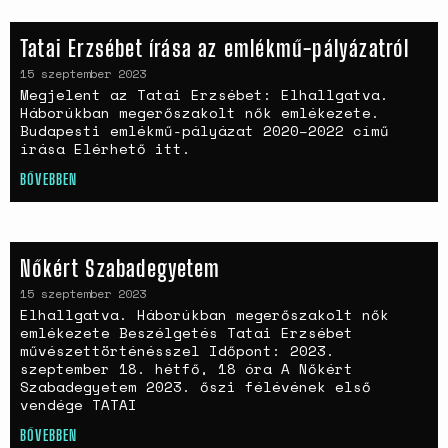
Tatai Erzsébet írása az emlékmű-pályázatról
15 szeptember 2023
Megjelent az Tatai Erzsébet: Elhallgatva.
Háborúkban megerőszakolt nők emlékezete.
Budapesti emlékmű-pályázat 2020–2022 című
írása Elérhető itt.
BŐVEBBEN
Nőkért Szabadegyetem
15 szeptember 2023
Elhallgatva. Háborúkban megerőszakolt nők
emlékezete Beszélgetés Tatai Erzsébet
művészettörténésszel Időpont: 2023.
szeptember 18. hétfő, 18 óra A Nőkért
Szabadegyetem 2023. őszi félévének első
vendége TATAI
BŐVEBBEN