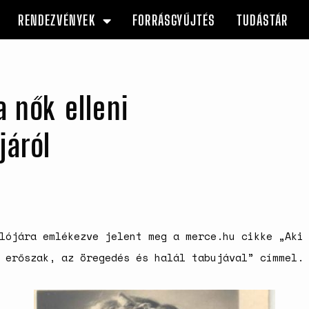
RENDEZVÉNYEK
FORRÁSGYŰJTÉS
TUDÁSTÁR
a nők elleni
járól
lójára emlékezve jelent meg a merce.hu cikke „Aki
 erőszak, az öregedés és halál tabujával” címmel.