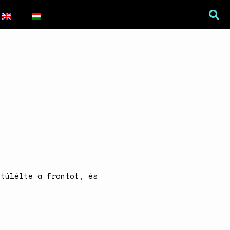
War Is a Male Game
Zweiter Weltkrieg: Sexuelle
Gewalt als Kriegswaffe
Book of Sorrows: Kosovo War
 túlélte a frontot, és
Rape Survivors Tell Their
Stories
A háborús nemi erőszak és a
nőgyógyász lobbi hatása a
magyarországi