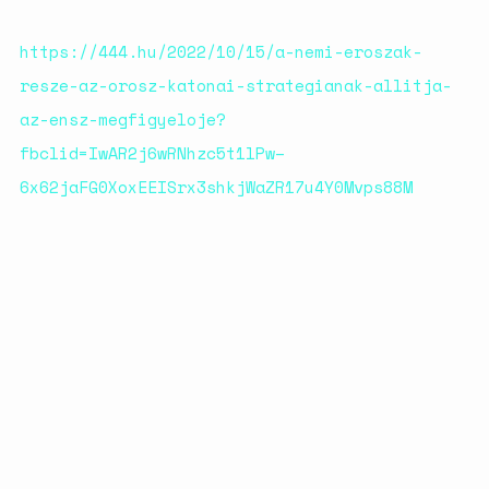
születésszabályozási
rendszerre
https://444.hu/2022/10/15/a-nemi-eroszak-
Bálsój szerelem a málenkij
resze-az-orosz-katonai-strategianak-allitja-
robot idején
az-ensz-megfigyeloje?
fbclid=IwAR2j6wRNhzc5t1lPw–
6x62jaFG0XoxEEISrx3shkjWaZR17u4Y0Mvps88M