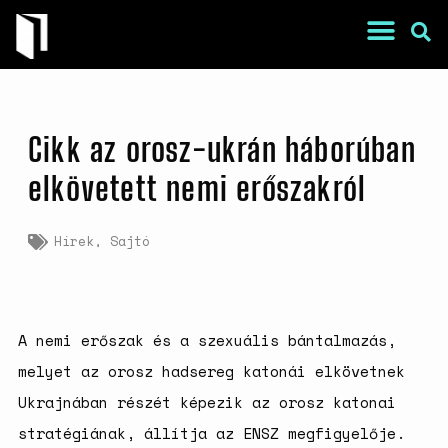
Cikk az orosz-ukrán háborúban
elkövetett nemi erőszakról
Hírek
,
Sajtó
War Is a Male Game
Zweiter Weltkrieg: Sexuelle
Gewalt als Kriegswaffe
Book of Sorrows: Kosovo War
A nemi erőszak és a szexuális bántalmazás,
Rape Survivors Tell Their
melyet az orosz hadsereg katonái elkövetnek
Stories
A háborús nemi erőszak és a
Ukrajnában részét képezik az orosz katonai
nőgyógyász lobbi hatása a
stratégiának, állítja az ENSZ megfigyelője.
magyarországi