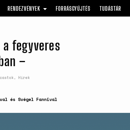
RENDEZVÉNYEK
FORRÁSGYŰJTÉS
TUDÁSTÁR
 a fegyveres
ban –
castok
,
Hírek
val és Svégel Fannival