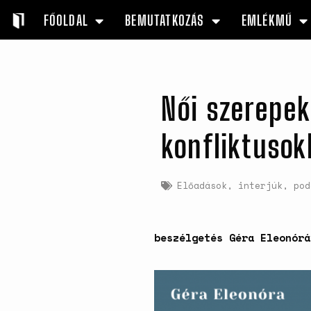
FŐOLDAL
BEMUTATKOZÁS
EMLÉKMŰ
Női szerepek
konfliktusok
Előadások, interjúk, pod
beszélgetés Géra Eleonórá