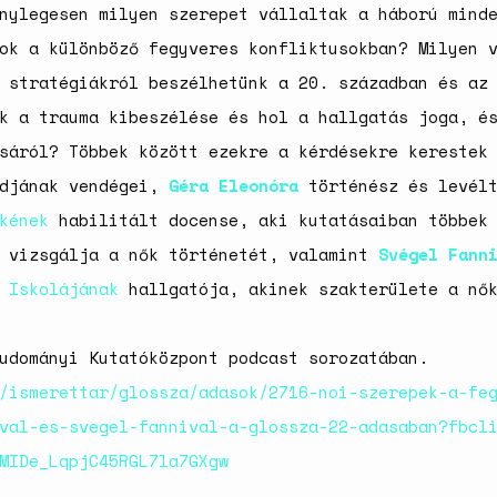
nylegesen milyen szerepet vállaltak a háború mind
ok a különböző fegyveres konfliktusokban? Milyen 
 stratégiákról beszélhetünk a 20. században és az
k a trauma kibeszélése és hol a hallgatás joga, é
sáról? Többek között ezekre a kérdésekre kerestek
ódjának vendégei,
Géra Eleonóra
történész és levél
kének
habilitált docense, aki kutatásaiban többek 
g vizsgálja a nők történetét, valamint
Svégel Fann
 Iskolájának
hallgatója, akinek szakterülete a nők
udományi Kutatóközpont podcast sorozatában.
/ismerettar/glossza/adasok/2716-noi-szerepek-a-fe
val-es-svegel-fannival-a-glossza-22-adasaban?fbcl
MIDe_LqpjC45RGL7la7GXgw