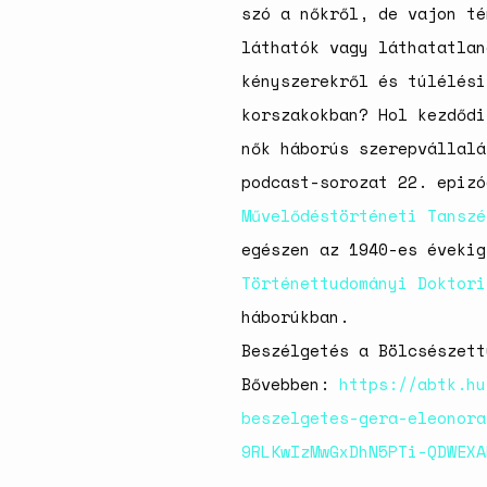
szó a nőkről, de vajon té
láthatók vagy láthatatlan
kényszerekről és túlélési
korszakokban? Hol kezdődi
nők háborús szerepvállalá
podcast-sorozat 22. epiz
Művelődéstörténeti Tanszé
egészen az 1940-es éveki
Történettudományi Doktori
háborúkban.
Beszélgetés a Bölcsészett
Bővebben:
https://abtk.hu
beszelgetes-gera-eleonora
9RLKwIzMwGxDhN5PTi-QDWEXA