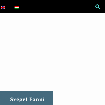
War Is a Male Game
Zweiter Weltkrieg: Sexuelle
Gewalt als Kriegswaffe
Book of Sorrows: Kosovo War
Rape Survivors Tell Their
Stories
A háborús nemi erőszak és a
nőgyógyász lobbi hatása a
magyarországi