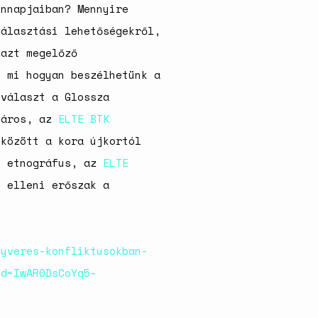
ennapjaiban? Mennyire
választási lehetőségekről,
 azt megelőző
s mi hogyan beszélhetünk a
 választ a Glossza
táros, az
ELTE BTK
között a kora újkortól
i
etnográfus, az
ELTE
 elleni erőszak a
gyveres-konfliktusokban-
id=IwAR0DsCoYq5-