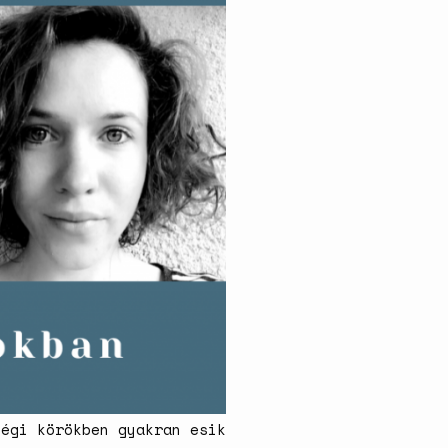
születésszabályozási
rendszerre
Bálsój szerelem a málenkij
robot idején
ségi körökben gyakran esik