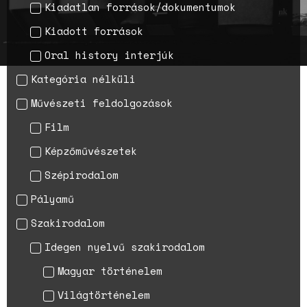
Rape Survivors Tell Their
Kiadatlan források/dokumentumok
Stories
Kiadott források
A háborús nemi erőszak és a
nőgyógyász lobbi hatása a
Oral history interjúk
magyarországi
születésszabályozási
Kategória nélküli
rendszerre
Művészeti feldolgozások
Bálsój szerelem a málenkij
robot idején
Film
Képzőművészetek
Szépirodalom
Pályamű
Szakirodalom
Idegen nyelvű szakirodalom
Magyar történelem
Világtörténelem