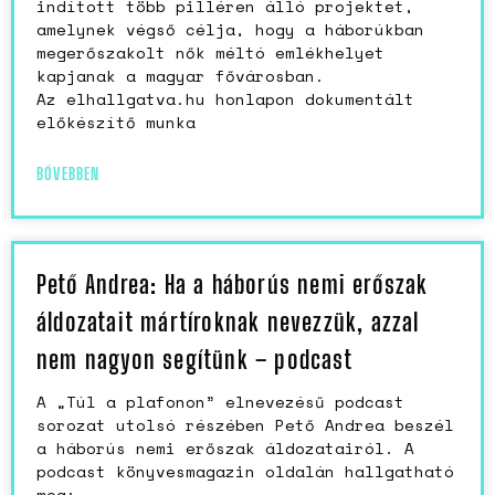
indított több pilléren álló projektet,
amelynek végső célja, hogy a háborúkban
megerőszakolt nők méltó emlékhelyet
kapjanak a magyar fővárosban.
Az elhallgatva.hu honlapon dokumentált
előkészítő munka
BŐVEBBEN
Pető Andrea: Ha a háborús nemi erőszak
áldozatait mártíroknak nevezzük, azzal
nem nagyon segítünk – podcast
A „Túl a plafonon” elnevezésű podcast
sorozat utolsó részében Pető Andrea beszél
a háborús nemi erőszak áldozatairól. A
podcast könyvesmagazin oldalán hallgatható
meg: