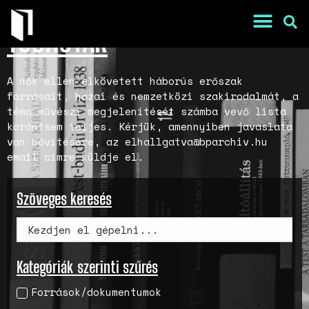
TUDÁSTÁR
A nők ellen elkövetett háborús erőszak
forrásait, hazai és nemzetközi szakirodalmát, a
téma művészi megjelenítését számba vevő lista
korántsem teljes. Kérjük, amennyiben javaslata
van bővítésére, az elhallgatva@bparchiv.hu
email címre küldje el.
Szöveges keresés
War Is a Male Game
Zweiter Weltkrieg: Sexuelle
Kategóriák szerinti szűrés
Gewalt als Kriegswaffe
Források/dokumentumok
Book of Sorrows: Kosovo War