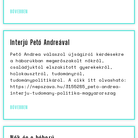
BŐVEBBEN
Interjú Pető Andreával
Pető Andrea válaszol újságírói kérdésekre
a háborúkban megerőszakolt nőkről,
családjuktól elszakított gyerekekről,
holokausztról, tudományról,
tudománypolitikáról. A cikk itt olvasható:
https://nepszava.hu/3155285_peto-andrea-
interju-tudomany-politika-magyarorszag
BŐVEBBEN