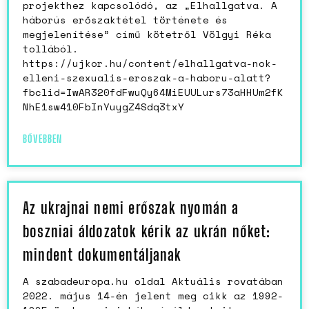
projekthez kapcsolódó, az „Elhallgatva. A
háborús erőszaktétel története és
megjelenítése” című kötetről Völgyi Réka
tollából.
https://ujkor.hu/content/elhallgatva-nok-
elleni-szexualis-eroszak-a-haboru-alatt?
fbclid=IwAR320fdFwuQy64MiEUULurs73aHHUm2fK
NhE1sw410FbInYuygZ4Sdq3txY
BŐVEBBEN
Az ukrajnai nemi erőszak nyomán a
boszniai áldozatok kérik az ukrán nőket:
mindent dokumentáljanak
A szabadeuropa.hu oldal Aktuális rovatában
2022. május 14-én jelent meg cikk az 1992-