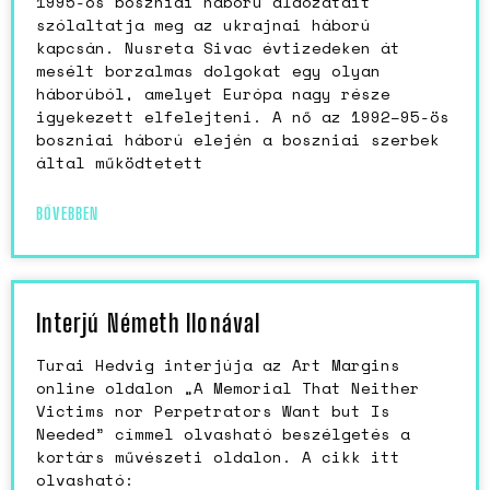
1995-ös boszniai háború áldozatait
szólaltatja meg az ukrajnai háború
kapcsán. Nusreta Sivac évtizedeken át
mesélt borzalmas dolgokat egy olyan
háborúból, amelyet Európa nagy része
igyekezett elfelejteni. A nő az 1992–95-ös
boszniai háború elején a boszniai szerbek
által működtetett
BŐVEBBEN
Interjú Németh Ilonával
Turai Hedvig interjúja az Art Margins
online oldalon „A Memorial That Neither
Victims nor Perpetrators Want but Is
Needed” címmel olvasható beszélgetés a
kortárs művészeti oldalon. A cikk itt
olvasható: