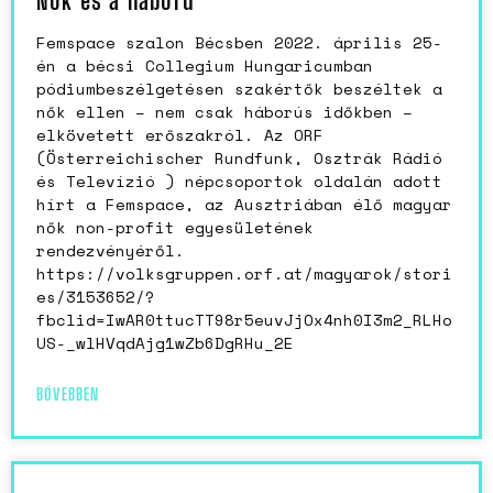
Nők és a háború
Femspace szalon Bécsben 2022. április 25-
én a bécsi Collegium Hungaricumban
pódiumbeszélgetésen szakértők beszéltek a
nők ellen – nem csak háborús időkben –
elkövetett erőszakról. Az ORF
(Österreichischer Rundfunk, Osztrák Rádió
és Televízió ) népcsoportok oldalán adott
hírt a Femspace, az Ausztriában élő magyar
nők non-profit egyesületének
rendezvényéről.
https://volksgruppen.orf.at/magyarok/stori
es/3153652/?
fbclid=IwAR0ttucTT98r5euvJjOx4nh0I3m2_RLHo
US-_wlHVqdAjg1wZb6DgRHu_2E
BŐVEBBEN