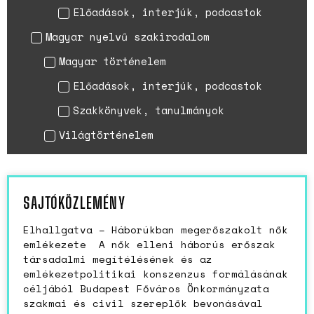
Előadások, interjúk, podcastok
Magyar nyelvű szakirodalom
Magyar történelem
Előadások, interjúk, podcastok
Szakkönyvek, tanulmányok
Világtörténelem
SAJTÓKÖZLEMÉNY
Elhallgatva – Háborúkban megerőszakolt nők
emlékezete A nők elleni háborús erőszak
társadalmi megítélésének és az
emlékezetpolitikai konszenzus formálásának
céljából Budapest Főváros Önkormányzata
szakmai és civil szereplők bevonásával