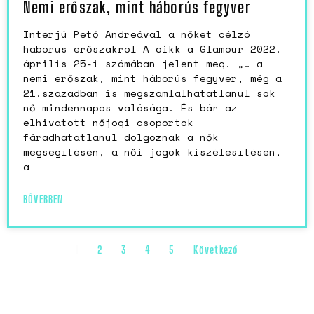
Nemi erőszak, mint háborús fegyver
Interjú Pető Andreával a nőket célzó
háborús erőszakról A cikk a Glamour 2022.
április 25-i számában jelent meg. „… a
nemi erőszak, mint háborús fegyver, még a
21.században is megszámlálhatatlanul sok
nő mindennapos valósága. És bár az
elhivatott nőjogi csoportok
fáradhatatlanul dolgoznak a nők
megsegítésén, a női jogok kiszélesítésén,
a
BŐVEBBEN
1
2
3
4
5
Következő