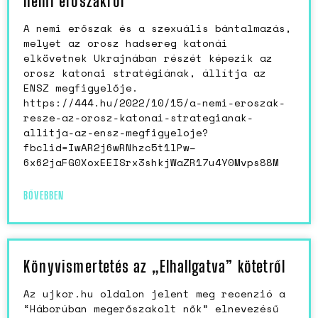
nemi erőszakról
A nemi erőszak és a szexuális bántalmazás,
melyet az orosz hadsereg katonái
elkövetnek Ukrajnában részét képezik az
orosz katonai stratégiának, állítja az
ENSZ megfigyelője.
https://444.hu/2022/10/15/a-nemi-eroszak-
resze-az-orosz-katonai-strategianak-
allitja-az-ensz-megfigyeloje?
fbclid=IwAR2j6wRNhzc5t1lPw–
6x62jaFG0XoxEEISrx3shkjWaZR17u4Y0Mvps88M
BŐVEBBEN
Könyvismertetés az „Elhallgatva” kötetről
Az ujkor.hu oldalon jelent meg recenzió a
“Háborúban megerőszakolt nők” elnevezésű