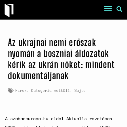
Az ukrajnai nemi erőszak
nyomán a boszniai áldozatok
kérik az ukrán nőket: mindent
dokumentáljanak
War Is a Male Game
Zweiter Weltkrieg: Sexuelle
Gewalt als Kriegswaffe
Hírek
,
Kategória nélküli
,
Sajtó
Book of Sorrows: Kosovo War
Rape Survivors Tell Their
Stories
A háborús nemi erőszak és a
A szabadeuropa.hu oldal Aktuális rovatában
nőgyógyász lobbi hatása a