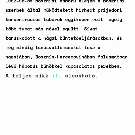
1992–95-ös boszniai háború elején a boszniai
szerbek által működtetett hírhedt prijedori
koncentrációs táborok egyikében volt fogoly
több tucat más nővel együtt. Sivat
tanúskodott a hágai büntetőeljárásokban, és
még mindig tanúsvallomásokat tesz a
hazájában, Bosznia-Hercegovinában folyamatban
lévő háborús bűnökkel kapcsolatos perekben.
A teljes cikk
itt
olvasható
.