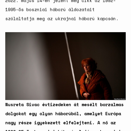
2022. május 14-én jelent meg cikk az 1992-
magyarországi
születésszabályozási
1995-ös boszniai háború áldozatait
rendszerre
szólaltatja meg az ukrajnai háború kapcsán.
Bálsój szerelem a málenkij
robot idején
Nusreta Sivac évtizedeken át mesélt borzalmas
dolgokat egy olyan háborúból, amelyet Európa
nagy része igyekezett elfelejteni. A nő az