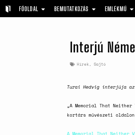
FŐOLDAL
BEMUTATKOZÁS
EMLÉKMŰ
Interjú Néme
Hírek
,
Sajtó
Turai Hedvig interjúja az
„A Memorial That Neither 
kortárs művészeti oldalon
A Memorial That Neither V