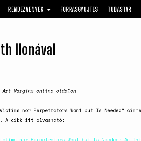
RENDEZVÉNYEK
FORRÁSGYŰJTÉS
TUDÁSTÁR
th Ilonával
 Art Margins online oldalon
Victims nor Perpetrators Want but Is Needed” címm
. A cikk itt olvasható:
ictims nor Perpetrators Want but Is Needed: An In