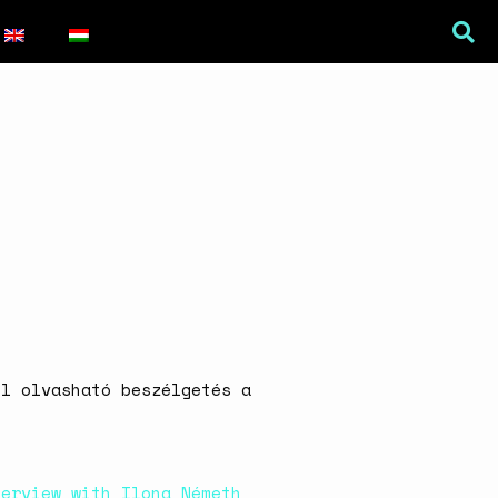
War Is a Male Game
Zweiter Weltkrieg: Sexuelle
Gewalt als Kriegswaffe
Book of Sorrows: Kosovo War
Rape Survivors Tell Their
el olvasható beszélgetés a
Stories
A háborús nemi erőszak és a
nőgyógyász lobbi hatása a
magyarországi
terview with Ilona Németh