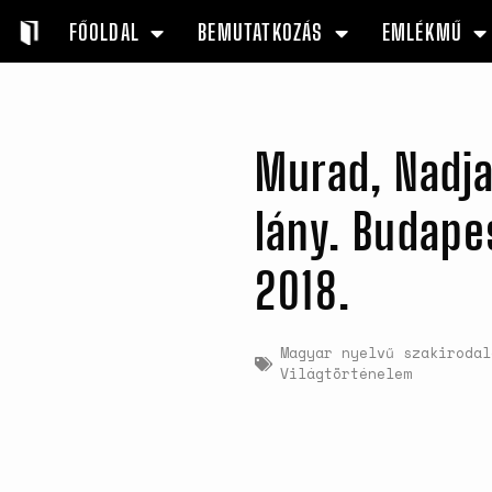
FŐOLDAL
BEMUTATKOZÁS
EMLÉKMŰ
Murad, Nadja
lány. Budapes
2018.
Magyar nyelvű szakirodal
Világtörténelem