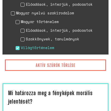
Előadások, interjúk, podcastok
Magyar nyelvű szakirodalom
Magyar történelem
Előadások, interjúk, podcastok
Szakkönyvek, tanulmányok
Világtörténelem
AKTÍV SZŰRŐK TÖRLÉSE
Mi határozza meg a fényképek morális
jelentését?