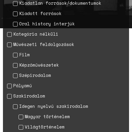
Kiadatlan források/dokumentumok
nőgyógyász lobbi hatása a
magyarországi
Kiadott források
születésszabályozási
rendszerre
Oral history interjúk
Bálsój szerelem a málenkij
Kategória nélküli
robot idején
Művészeti feldolgozások
Film
Képzőművészetek
Szépirodalom
Pályamű
Szakirodalom
Idegen nyelvű szakirodalom
Magyar történelem
Világtörténelem