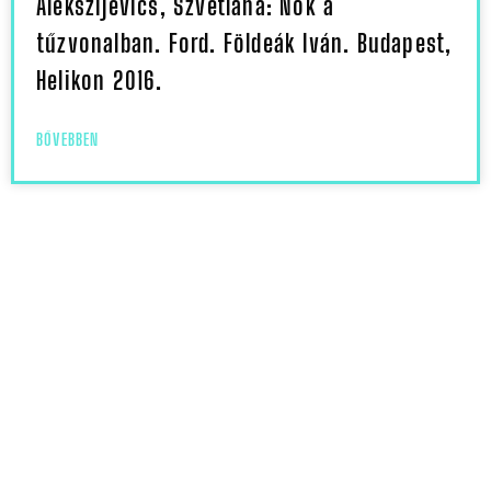
Alekszijevics, Szvetlana: Nők a
tűzvonalban. Ford. Földeák Iván. Budapest,
Helikon 2016.
BŐVEBBEN