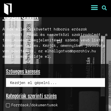
TUDÁSTÁR
A nők ellen elkövetett háborús erőszak
forrásait, hazai és nemzetközi szakirodalmát, a
téma művészi megjelenítését számba vevő lista
korántsem teljes. Kérjük, amennyiben javaslata
van bővítésére, az elhallgatva@bparchiv.hu
email címre küldje el.
Szöveges keresés
War Is a Male Game
Zweiter Weltkrieg: Sexuelle
Gewalt als Kriegswaffe
Book of Sorrows: Kosovo War
Kategóriák szerinti szűrés
Rape Survivors Tell Their
Stories
Források/dokumentumok
A háborús nemi erőszak és a