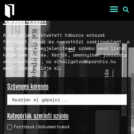
TUDÁSTÁR
A nők ellen elkövetett háborús erőszak
forrásait, hazai és nemzetközi szakirodalmát, a
téma művészi megjelenítését számba vevő lista
korántsem teljes. Kérjük, amennyiben javaslata
van bővítésére, az elhallgatva@bparchiv.hu
email címre küldje el.
Szöveges keresés
War Is a Male Game
Zweiter Weltkrieg: Sexuelle
Gewalt als Kriegswaffe
Kategóriák szerinti szűrés
Book of Sorrows: Kosovo War
Források/dokumentumok
Rape Survivors Tell Their
Stories