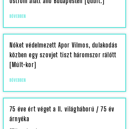
ostrom alatt álló Budapesten [Qubit.]
BŐVEBBEN
Nőket védelmezett Apor Vilmos, dulakodás
közben egy szovjet tiszt háromszor rálőtt
[Múlt-kor]
BŐVEBBEN
75 éve ért véget a II. világháború / 75 év
árnyéka