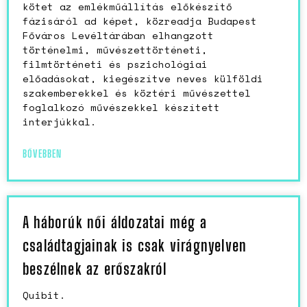
kötet az emlékműállítás előkészítő
fázisáról ad képet, közreadja Budapest
Főváros Levéltárában elhangzott
történelmi, művészettörténeti,
filmtörténeti és pszichológiai
előadásokat, kiegészítve neves külföldi
szakemberekkel és köztéri művészettel
foglalkozó művészekkel készített
interjúkkal.
BŐVEBBEN
A háborúk női áldozatai még a
családtagjainak is csak virágnyelven
beszélnek az erőszakról
Quibit.