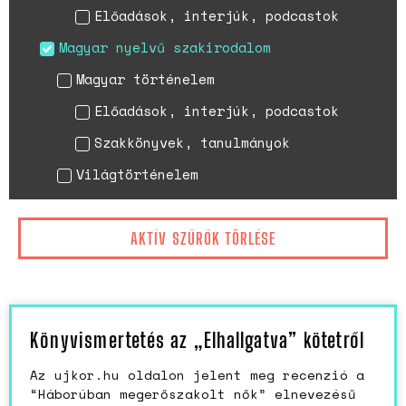
Előadások, interjúk, podcastok
Magyar nyelvű szakirodalom
Magyar történelem
Előadások, interjúk, podcastok
Szakkönyvek, tanulmányok
Világtörténelem
AKTÍV SZŰRŐK TÖRLÉSE
Könyvismertetés az „Elhallgatva” kötetről
Az ujkor.hu oldalon jelent meg recenzió a
“Háborúban megerőszakolt nők” elnevezésű