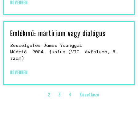
BŐVEBBEN
Emlékmű: mártírium vagy dialógus
Beszélgetés James Younggal
Műértő, 2004. június (VII. évfolyam, 6.
szám)
BŐVEBBEN
1
2
3
4
Következő