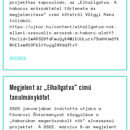
projekthez kapcsolódó, az „Elhallgatva. A
háborús erőszaktétel története és
megjelenítése” című kötetről Völgyi Réka
tollából.
https://ujkor.hu/content/elhallgatva-nok-
elleni-szexualis-eroszak-a-haboru-alatt?
fbclid=IwAR320fdFwuQy64MiEUULurs73aHHUm2fK
NhE1sw410FbInYuygZ4Sdq3txY
BŐVEBBEN
Megjelent az „Elhallgatva” című
tanulmánykötet
2020 januárjában indította útjára a
Fővárosi Önkormányzat közgyűlése a
„Háborúban megerőszakolt nők” elnevezésű
projektet. A 2022. március 8-án megjelent