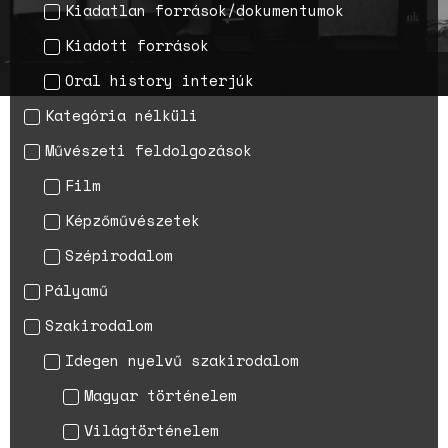
Kiadatlan források/dokumentumok
A háborús nemi erőszak és a
Kiadott források
nőgyógyász lobbi hatása a
magyarországi
Oral history interjúk
születésszabályozási
rendszerre
Kategória nélküli
Bálsój szerelem a málenkij
Művészeti feldolgozások
robot idején
Film
Képzőművészetek
Szépirodalom
Pályamű
Szakirodalom
Idegen nyelvű szakirodalom
Magyar történelem
Világtörténelem