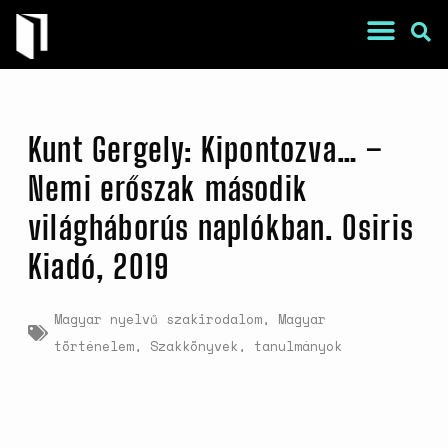
Kunt Gergely: Kipontozva… –
Nemi erőszak második
világháborús naplókban. Osiris
War Is a Male Game
Kiadó, 2019
Zweiter Weltkrieg: Sexuelle
Gewalt als Kriegswaffe
Magyar nyelvű szakirodalom
,
Magyar
Book of Sorrows: Kosovo War
történelem
,
Szakkönyvek, tanulmányok
Rape Survivors Tell Their
Stories
A háborús nemi erőszak és a
nőgyógyász lobbi hatása a
magyarországi