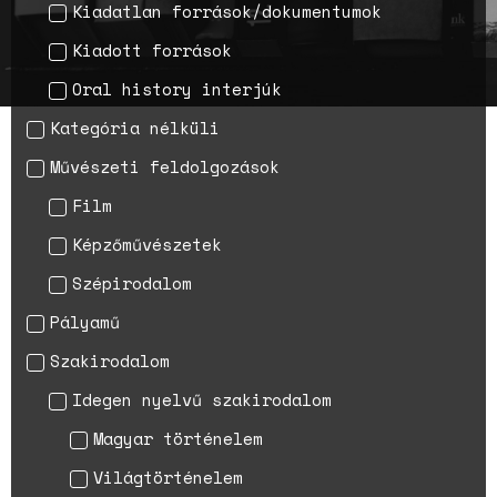
Kiadatlan források/dokumentumok
A háborús nemi erőszak és a
nőgyógyász lobbi hatása a
Kiadott források
magyarországi
Oral history interjúk
születésszabályozási
rendszerre
Kategória nélküli
Bálsój szerelem a málenkij
Művészeti feldolgozások
robot idején
Film
Képzőművészetek
Szépirodalom
Pályamű
Szakirodalom
Idegen nyelvű szakirodalom
Magyar történelem
Világtörténelem