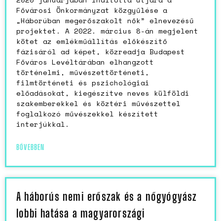
Fővárosi Önkormányzat közgyűlése a
„Háborúban megerőszakolt nők” elnevezésű
projektet. A 2022. március 8-án megjelent
kötet az emlékműállítás előkészítő
fázisáról ad képet, közreadja Budapest
Főváros Levéltárában elhangzott
történelmi, művészettörténeti,
filmtörténeti és pszichológiai
előadásokat, kiegészítve neves külföldi
szakemberekkel és köztéri művészettel
foglalkozó művészekkel készített
interjúkkal.
BŐVEBBEN
A háborús nemi erőszak és a nőgyógyász
lobbi hatása a magyarországi