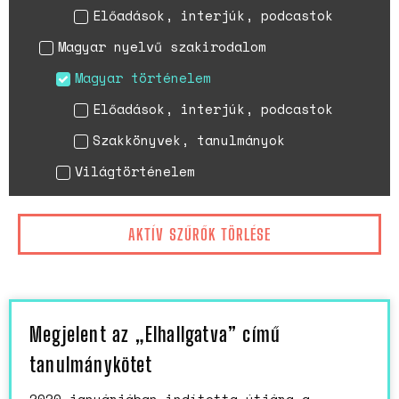
Előadások, interjúk, podcastok
Magyar nyelvű szakirodalom
Magyar történelem
Előadások, interjúk, podcastok
Szakkönyvek, tanulmányok
Világtörténelem
AKTÍV SZŰRŐK TÖRLÉSE
Megjelent az „Elhallgatva” című
tanulmánykötet
2020 januárjában indította útjára a