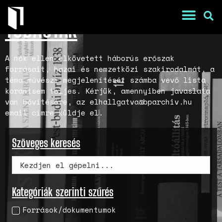
TUDÁSTÁR
A nők ellen elkövetett háborús erőszak
forrásait, hazai és nemzetközi szakirodalmát, a
téma művészi megjelenítését számba vevő lista
korántsem teljes. Kérjük, amennyiben javaslata
van bővítésére, az elhallgatva@bparchiv.hu
email címre küldje el.
Szöveges keresés
War Is a Male Game
Zweiter Weltkrieg: Sexuelle
Gewalt als Kriegswaffe
Kategóriák szerinti szűrés
Book of Sorrows: Kosovo War
Rape Survivors Tell Their
Források/dokumentumok
Stories