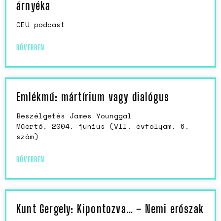
árnyéka
CEU podcast
BŐVEBBEN
Emlékmű: mártírium vagy dialógus
Beszélgetés James Younggal
Műértő, 2004. június (VII. évfolyam, 6.
szám)
BŐVEBBEN
Kunt Gergely: Kipontozva… – Nemi erőszak