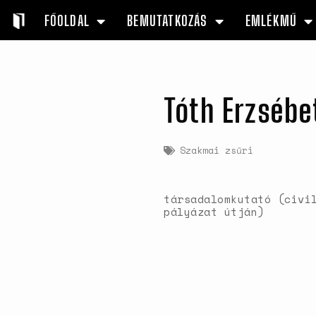
FŐOLDAL
BEMUTATKOZÁS
EMLÉKMŰ
Tóth Erzsébe
Szakmai zsűri
társadalomkutató (civi
pályázat útján)