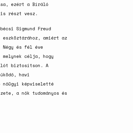
születésszabályozási
ása, ezért a Bíráló
rendszerre
is részt vesz.
Bálsój szerelem a málenkij
robot idején
 bécsi Sigmund Freud
k eszköztárához, amiért az
. Négy és fél éve
, melynek célja, hogy
álót biztosítson. A
működő, havi
ő nőügyi képviseletté
ezete, a nők tudományos és