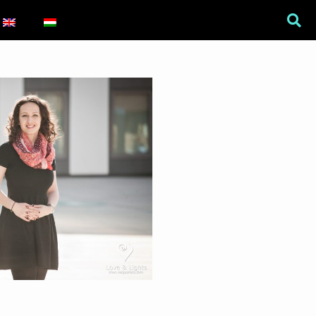
War Is a Male Game
Zweiter Weltkrieg: Sexuelle
Gewalt als Kriegswaffe
Book of Sorrows: Kosovo War
Rape Survivors Tell Their
Stories
A háborús nemi erőszak és a
nőgyógyász lobbi hatása a
magyarországi