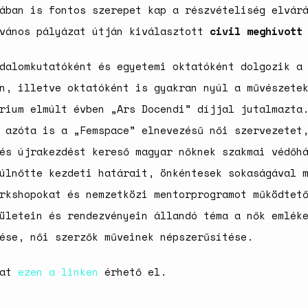
ában is fontos szerepet kap a részvételiség elvár
lvános pályázat útján kiválasztott
civil meghívott
dalomkutatóként és egyetemi oktatóként dolgozik a
n, illetve oktatóként is gyakran nyúl a művészete
rium elmúlt évben „Ars Docendi” díjjal jutalmazta
 azóta is a „Femspace” elnevezésű női szervezetet
és újrakezdést kereső magyar nőknek szakmai védőh
úlnőtte kezdeti határait, önkéntesek sokaságával 
rkshopokat és nemzetközi mentorprogramot működtet
ületein és rendezvényein állandó téma a nők emlék
ése, női szerzők műveinek népszerűsítése.
zat
ezen a linken
érhető el.