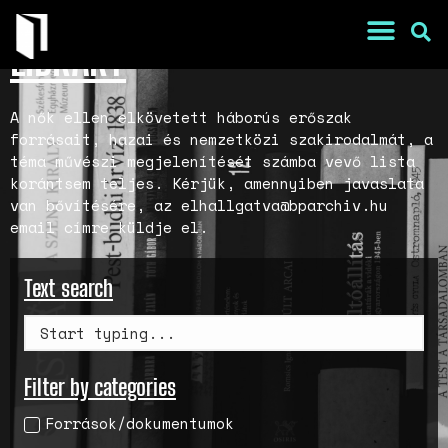
LIBRARY
A nők ellen elkövetett háborús erőszak
forrásait, hazai és nemzetközi szakirodalmát, a
téma művészi megjelenítését számba vevő lista
korántsem teljes. Kérjük, amennyiben javaslata
van bővítésére, az elhallgatva@bparchiv.hu
email címre küldje el.
Text search
War Is a Male Game
Zweiter Weltkrieg: Sexuelle
Gewalt als Kriegswaffe
Filter by categories
Book of Sorrows: Kosovo War
Rape Survivors Tell Their
Források/dokumentumok
Stories