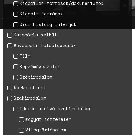
Kiadatlan források/dokumentumok
A háborús nemi erőszak és a
nőgyógyász lobbi hatása a
Kiadott források
magyarországi
Oral history interjúk
születésszabályozási
rendszerre
Kategória nélküli
Bálsój szerelem a málenkij
Művészeti feldolgozások
robot idején
Film
Képzőművészetek
Szépirodalom
Works of art
Szakirodalom
Idegen nyelvű szakirodalom
Magyar történelem
Világtörténelem