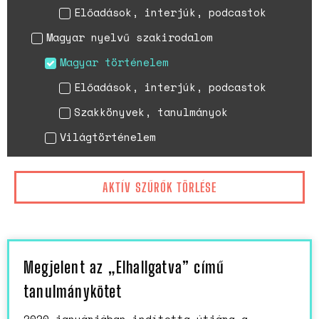
Előadások, interjúk, podcastok
Magyar nyelvű szakirodalom
Magyar történelem
Előadások, interjúk, podcastok
Szakkönyvek, tanulmányok
Világtörténelem
AKTÍV SZŰRŐK TÖRLÉSE
Megjelent az „Elhallgatva” című
tanulmánykötet
2020 januárjában indította útjára a