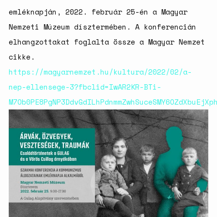
születésszabályozási
emléknapján, 2022. február 25-én a Magyar
rendszerre
Nemzeti Múzeum dísztermében. A konferencián
Bálsój szerelem a málenkij
robot idején
elhangzottakat foglalta össze a Magyar Nemzet
cikke.
https://magyarnemzet.hu/kultura/2022/02/a-
nep-ellensege-3?fbclid=IwAR2KR-BTi-
M7Ob0PE8PgNP3DdvGdILhPdnmmZwhSuceSMY6OZdXbuEjXp