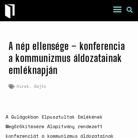
A nép ellensége – konferencia
a kommunizmus áldozatainak
emléknapján
War Is a Male Game
Hírek
,
Sajtó
Zweiter Weltkrieg: Sexuelle
Gewalt als Kriegswaffe
Book of Sorrows: Kosovo War
Rape Survivors Tell Their
Stories
A Gulágokban Elpusztultak Emlékének
A háborús nemi erőszak és a
Megörökítésére Alapítvány rendezett
nőgyógyász lobbi hatása a
konferenciát a kommunizmus áldozatainak
magyarországi