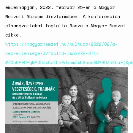
születésszabályozási
emléknapján, 2022. február 25-én a Magyar
rendszerre
Nemzeti Múzeum dísztermében. A konferencián
Bálsój szerelem a málenkij
robot idején
elhangzottakat foglalta össze a Magyar Nemzet
cikke.
https://magyarnemzet.hu/kultura/2022/02/a-
nep-ellensege-3?fbclid=IwAR2KR-BTi-
M7Ob0PE8PgNP3DdvGdILhPdnmmZwhSuceSMY6OZdXbuEjXp