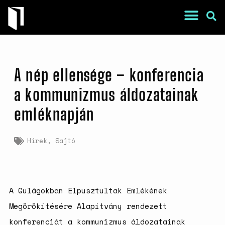
A nép ellensége – konferencia
a kommunizmus áldozatainak
emléknapján
War Is a Male Game
Hírek
,
Sajtó
Zweiter Weltkrieg: Sexuelle
Gewalt als Kriegswaffe
Book of Sorrows: Kosovo War
Rape Survivors Tell Their
Stories
A Gulágokban Elpusztultak Emlékének
A háborús nemi erőszak és a
Megörökítésére Alapítvány rendezett
nőgyógyász lobbi hatása a
konferenciát a kommunizmus áldozatainak
magyarországi