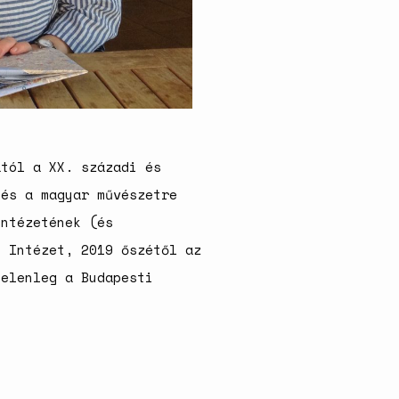
születésszabályozási
rendszerre
Bálsój szerelem a málenkij
robot idején
ától a XX. századi és
 és a magyar művészetre
intézetének (és
i Intézet, 2019 őszétől az
jelenleg a Budapesti