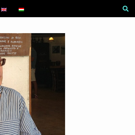
War Is a Male Game
Zweiter Weltkrieg: Sexuelle
Gewalt als Kriegswaffe
Book of Sorrows: Kosovo War
Rape Survivors Tell Their
Stories
A háborús nemi erőszak és a
nőgyógyász lobbi hatása a
magyarországi