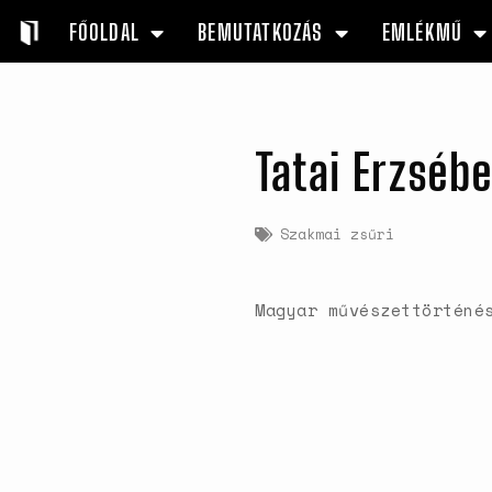
FŐOLDAL
BEMUTATKOZÁS
EMLÉKMŰ
Tatai Erzséb
Szakmai zsűri
Magyar művészettörténé