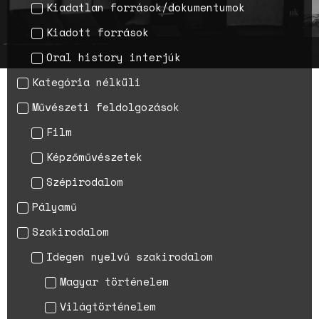
magyarországi
Kiadatlan források/dokumentumok
születésszabályozási
rendszerre
Kiadott források
Bálsój szerelem a málenkij
Oral history interjúk
robot idején
Kategória nélküli
Művészeti feldolgozások
Film
Képzőművészetek
Szépirodalom
Pályamű
Szakirodalom
Idegen nyelvű szakirodalom
Magyar történelem
Világtörténelem