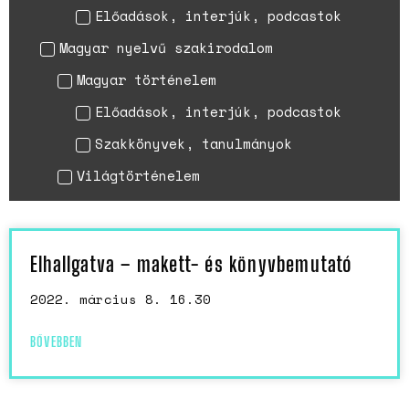
Előadások, interjúk, podcastok
Magyar nyelvű szakirodalom
Magyar történelem
Előadások, interjúk, podcastok
Szakkönyvek, tanulmányok
Világtörténelem
Elhallgatva – makett- és könyvbemutató
2022. március 8. 16.30
BŐVEBBEN