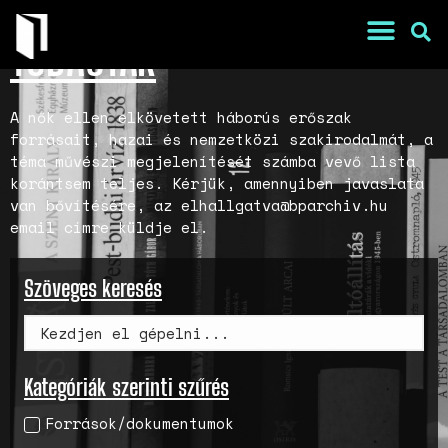
TUDÁSTÁR
A nők ellen elkövetett háborús erőszak
forrásait, hazai és nemzetközi szakirodalmát, a
téma művészi megjelenítését számba vevő lista
korántsem teljes. Kérjük, amennyiben javaslata
van bővítésére, az elhallgatva@bparchiv.hu
email címre küldje el.
War Is a Male Game
Szöveges keresés
Zweiter Weltkrieg: Sexuelle
Gewalt als Kriegswaffe
Book of Sorrows: Kosovo War
Rape Survivors Tell Their
Stories
Kategóriák szerinti szűrés
A háborús nemi erőszak és a
Források/dokumentumok
nőgyógyász lobbi hatása a