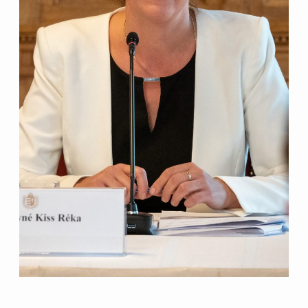
magyarországi
születésszabályozási
rendszerre
Bálsój szerelem a málenkij
robot idején