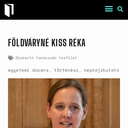
FÖLDVÁRYNÉ KISS RÉKA
Szakértő tanácsadó testület
egyetemi docens, történész, néprajzkutató
War Is a Male Game
Zweiter Weltkrieg: Sexuelle
Gewalt als Kriegswaffe
Book of Sorrows: Kosovo War
Rape Survivors Tell Their
Stories
A háborús nemi erőszak és a
nőgyógyász lobbi hatása a