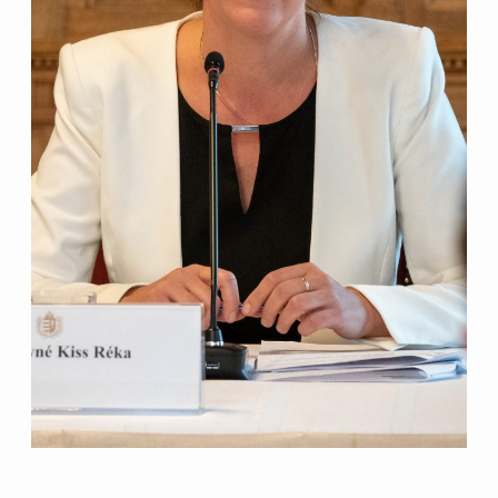
magyarországi
születésszabályozási
rendszerre
Bálsój szerelem a málenkij
robot idején