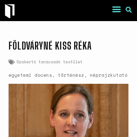
FÖLDVÁRYNÉ KISS RÉKA
Szakértő tanácsadó testület
egyetemi docens, történész, néprajzkutató
War Is a Male Game
Zweiter Weltkrieg: Sexuelle
Gewalt als Kriegswaffe
Book of Sorrows: Kosovo War
Rape Survivors Tell Their
Stories
A háborús nemi erőszak és a
nőgyógyász lobbi hatása a