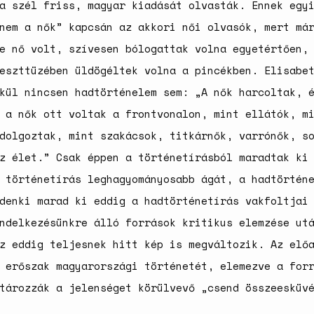
a szél friss, magyar kiadását olvasták. Ennek egy
nem a nők” kapcsán az akkori női olvasók, mert má
e nő volt, szívesen bólogattak volna egyetértően,
eszttüzében üldögéltek volna a pincékben. Elisabe
kül nincsen hadtörténelem sem: „A nők harcoltak, 
 a nők ott voltak a frontvonalon, mint ellátók, m
dolgoztak, mint szakácsok, titkárnők, varrónők, s
z élet.” Csak éppen a történetírásból maradtak ki
 történetírás leghagyományosabb ágát, a hadtörtén
denki marad ki eddig a hadtörténetírás vakfoltjai
ndelkezésünkre álló források kritikus elemzése ut
z eddig teljesnek hitt kép is megváltozik. Az elő
 erőszak magyarországi történetét, elemezve a for
tározzák a jelenséget körülvevő „csend összeesküv