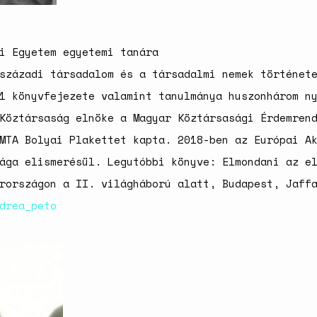
i Egyetem egyetemi tanára
századi társadalom és a társadalmi nemek történet
1 könyvfejezete valamint tanulmánya huszonhárom n
Köztársaság elnöke a Magyar Köztársasági Érdemren
MTA Bolyai Plakettet kapta. 2018-ben az Európai A
ága elismerésül. Legutóbbi könyve: Elmondani az e
rországon a II. világháború alatt, Budapest, Jaff
drea_peto