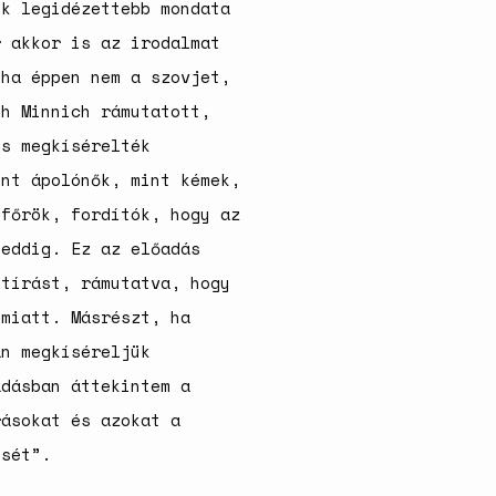
ik legidézettebb mondata
r akkor is az irodalmat
 ha éppen nem a szovjet,
th Minnich rámutatott,
és megkísérelték
int ápolónők, mint kémek,
ofőrök, fordítók, hogy az
 eddig. Ez az előadás
etírást, rámutatva, hogy
 miatt. Másrészt, ha
án megkíséreljük
adásban áttekintem a
rásokat és azokat a
ését”.