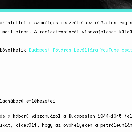
ekintettel a személyes részvételhez előzetes regi
-mail címen. A regisztrációról visszajelzést küld
 követhetik
Budapest Főváros Levéltára YouTube csa
lágháború emlékezetei
és a háború viszonyáról a Budapesten 1944–1945 te
úkat, kiderült, hogy az óvóhelyeken a petróleumlá