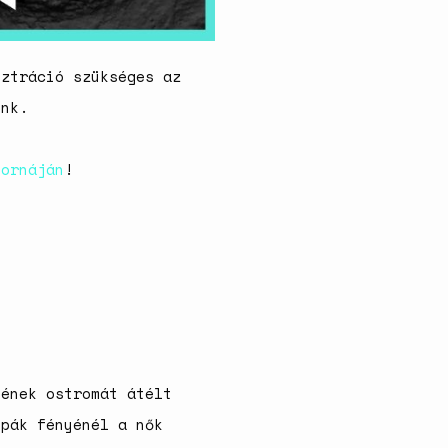
sztráció szükséges az
ünk.
tornáján
!
lének ostromát átélt
mpák fényénél a nők