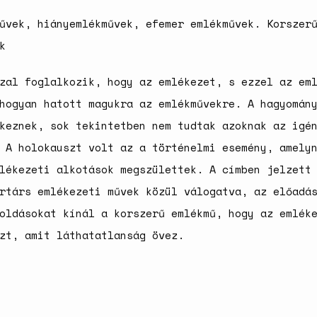
űvek, hiányemlékművek, efemer emlékművek. Korszer
k
zal foglalkozik, hogy az emlékezet, s ezzel az em
hogyan hatott magukra az emlékművekre. A hagyomán
keznek, sok tekintetben nem tudtak azoknak az igé
 A holokauszt volt az a történelmi esemény, amely
lékezeti alkotások megszülettek. A címben jelzett
rtárs emlékezeti művek közül válogatva, az előadá
oldásokat kínál a korszerű emlékmű, hogy az emlék
zt, amit láthatatlanság övez.