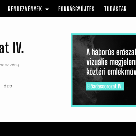
RENDEZVÉNYEK
FORRÁSGYŰJTÉS
TUDÁSTÁR
t IV.
ndezvény
0 óra