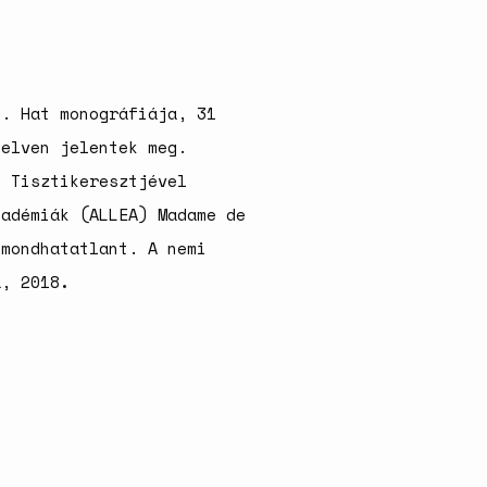
e. Hat monográfiája, 31
yelven jelentek meg.
d Tisztikeresztjével
kadémiák (ALLEA) Madame de
lmondhatatlant. A nemi
a, 2018
.