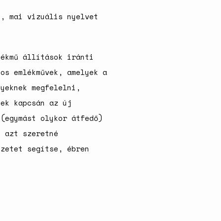
ű, mai vizuális nyelvet
lékmű állítások iránti
yos emlékművek, amelyek a
nyeknek megfelelni,
nek kapcsán az új
 (egymást olykor átfedő)
s azt szeretné
ezetet segítse, ébren