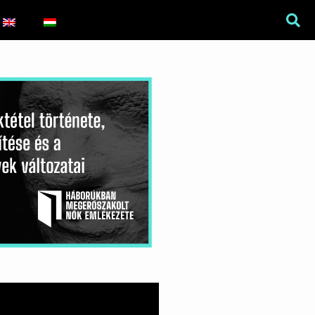
War Is a Male Game
Zweiter Weltkrieg: Sexuelle
Gewalt als Kriegswaffe
Book of Sorrows: Kosovo War
Rape Survivors Tell Their
Stories