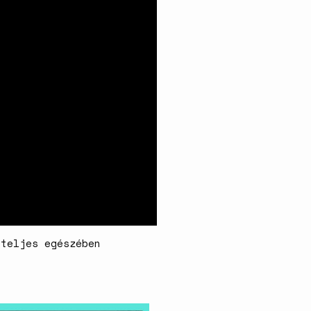
A háborús nemi erőszak és a
nőgyógyász lobbi hatása a
magyarországi
születésszabályozási
rendszerre
Bálsój szerelem a málenkij
robot idején
 teljes egészében