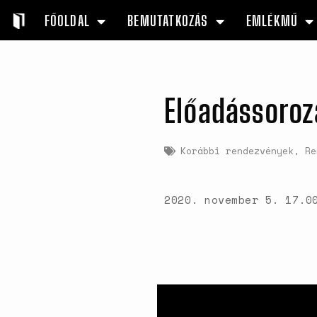
FŐOLDAL
BEMUTATKOZÁS
EMLÉKMŰ
Előadássoroza
Korábbi rendezvények
,
Re
2020. november 5. 17.0