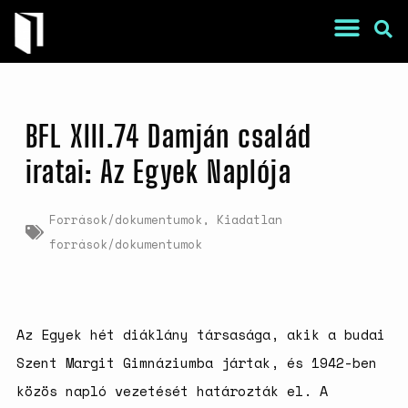
BFL XIII.74 Damján család
iratai: Az Egyek Naplója
Források/dokumentumok
,
Kiadatlan
War Is a Male Game
források/dokumentumok
Zweiter Weltkrieg: Sexuelle
Gewalt als Kriegswaffe
Book of Sorrows: Kosovo War
Rape Survivors Tell Their
Az Egyek hét diáklány társasága, akik a budai
Stories
Szent Margit Gimnáziumba jártak, és 1942-ben
A háborús nemi erőszak és a
nőgyógyász lobbi hatása a
közös napló vezetését határozták el. A
magyarországi