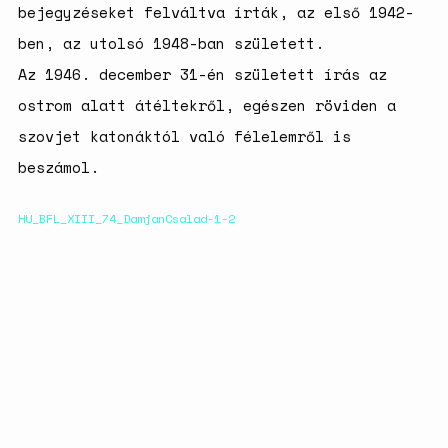
bejegyzéseket felváltva írták, az első 1942-
születésszabályozási
rendszerre
ben, az utolsó 1948-ban született.
Bálsój szerelem a málenkij
Az 1946. december 31-én született írás az
robot idején
ostrom alatt átéltekről, egészen röviden a
szovjet katonáktól való félelemről is
beszámol.
HU_BFL_XIII_74_DamjanCsalad-1-2