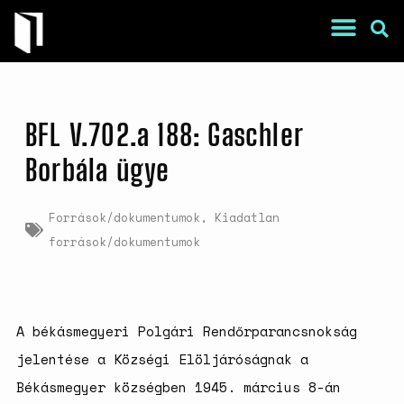
BFL V.702.a 188: Gaschler
Borbála ügye
Források/dokumentumok
,
Kiadatlan
War Is a Male Game
források/dokumentumok
Zweiter Weltkrieg: Sexuelle
Gewalt als Kriegswaffe
Book of Sorrows: Kosovo War
Rape Survivors Tell Their
A békásmegyeri Polgári Rendőrparancsnokság
Stories
jelentése a Községi Elöljáróságnak a
A háborús nemi erőszak és a
nőgyógyász lobbi hatása a
Békásmegyer községben 1945. március 8-án
magyarországi