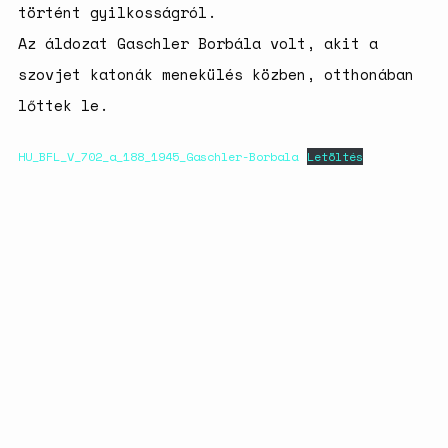
történt gyilkosságról.
születésszabályozási
rendszerre
Az áldozat Gaschler Borbála volt, akit a
Bálsój szerelem a málenkij
szovjet katonák menekülés közben, otthonában
robot idején
lőttek le.
HU_BFL_V_702_a_188_1945_Gaschler-Borbala
Letöltés