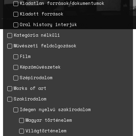
Kiadatlan források/dokumentumok
A háborús nemi erőszak és a
nőgyógyász lobbi hatása a
Kiadott források
magyarországi
születésszabályozási
Oral history interjúk
rendszerre
Kategória nélküli
Bálsój szerelem a málenkij
robot idején
Művészeti feldolgozások
Film
Képzőművészetek
Szépirodalom
Works of art
Szakirodalom
Idegen nyelvű szakirodalom
Magyar történelem
Világtörténelem