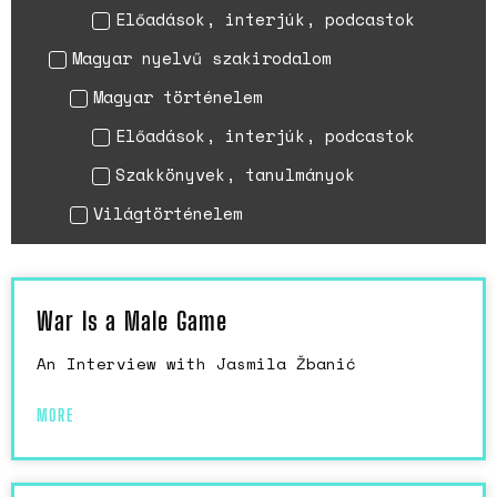
Előadások, interjúk, podcastok
Magyar nyelvű szakirodalom
Magyar történelem
Előadások, interjúk, podcastok
Szakkönyvek, tanulmányok
Világtörténelem
War Is a Male Game
An Interview with Jasmila Žbanić
MORE