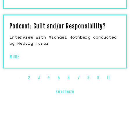
Podcast: Guilt and/or Responsibility?
Interview with Michael Rothberg conducted
by Hedvig Turai
MORE
1
2
3
4
5
6
7
8
9
10
Következő