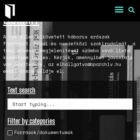
LIBRARY
A nők ellen elkövetett háborús erőszak
forrásait, hazai és nemzetközi szakirodalmát, a
téma művészi megjelenítését számba vevő lista
korántsem teljes. Kérjük, amennyiben javaslata
van bővítésére, az elhallgatva@bparchiv.hu
email címre küldje el.
Text search
War Is a Male Game
Zweiter Weltkrieg: Sexuelle
Gewalt als Kriegswaffe
Filter by categories
Book of Sorrows: Kosovo War
Rape Survivors Tell Their
Források/dokumentumok
Stories