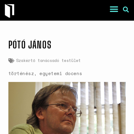
PÓTÓ JÁNOS
Szakértő tanácsadó testület
történész, egyetemi docens
War Is a Male Game
Zweiter Weltkrieg: Sexuelle
Gewalt als Kriegswaffe
Book of Sorrows: Kosovo War
Rape Survivors Tell Their
Stories
A háborús nemi erőszak és a
nőgyógyász lobbi hatása a
magyarországi