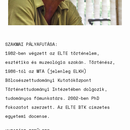
születésszabályozási
rendszerre
Bálsój szerelem a málenkij
robot idején
SZAKMAI PÁLYAFUTÁSA:
1982-ben végzett az ELTE történelem,
esztétika és muzeológia szakán. Történész,
1986-tól az MTA (jelenleg ELKH)
Bölcsészettudományi Kutatóközpont
Történettudományi Intézetében dolgozik,
tudományos főmunkatárs. 2002-ben PhD
fokozatot szerzett. Az ELTE BTK címzetes
egyetemi docense.