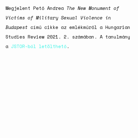
születésszabályozási
Megjelent Pető Andrea
The New Monument of
rendszerre
Victims of Military Sexual Violence in
Bálsój szerelem a málenkij
robot idején
Budapest
című cikke az emlékműről a Hungarian
Studies Review 2021. 2. számában. A tanulmány
a
JSTOR-ból letölthető
.