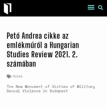
Pető Andrea cikke az
emlékműről a Hungarian
Studies Review 2021. 2.
War Is a Male Game
számában
Zweiter Weltkrieg: Sexuelle
Gewalt als Kriegswaffe
Hírek
Book of Sorrows: Kosovo War
Rape Survivors Tell Their
The New Monument of Victims of Military
Stories
Sexual Violence in Budapest
A háborús nemi erőszak és a
nőgyógyász lobbi hatása a
magyarországi