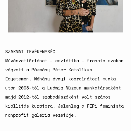
magyarországi
születésszabályozási
rendszerre
Bálsój szerelem a málenkij
robot idején
SZAKMAI TEVÉKENYSÉG
Művészettörténet – esztétika – francia szakon
végzett a Pázmány Péter Katolikus
Egyetemen. Néhány évnyi koordinátori munka
után 2008-tól a Ludwig Múzeum munkatársaként
majd 2012-től szabadúszóként volt számos
kiállítás kurátora. Jelenleg a FERi feminista
nonprofit galéria vezetője.