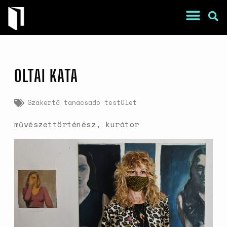
OLTAI KATA
Szakértő tanácsadó testület
művészettörténész, kurátor
War Is a Male Game
Zweiter Weltkrieg: Sexuelle
Gewalt als Kriegswaffe
Book of Sorrows: Kosovo War
Rape Survivors Tell Their
Stories
A háborús nemi erőszak és a
nőgyógyász lobbi hatása a