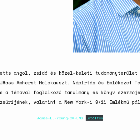
etts angol, zsidó és közel-keleti tudományterület
UMass Amherst Holokauszt, Népirtás és Emlékezet T
s a témával foglalkozó tanulmány és könyv szerzőj
zsűrijének, valamint a New York-i 9/11 Emlékmű pá
James-E.-Young-CV-ENG
Letöltés