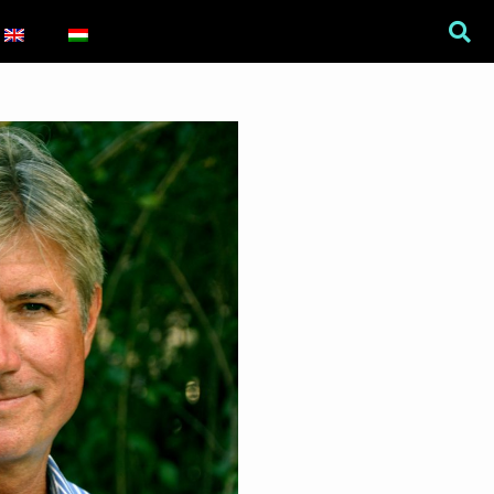
War Is a Male Game
Zweiter Weltkrieg: Sexuelle
Gewalt als Kriegswaffe
Book of Sorrows: Kosovo War
Rape Survivors Tell Their
Stories
A háborús nemi erőszak és a
nőgyógyász lobbi hatása a
magyarországi