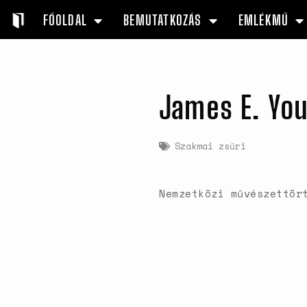
FŐOLDAL
BEMUTATKOZÁS
EMLÉKMŰ
James E. You
Szakmai zsűri
Nemzetközi művészettör