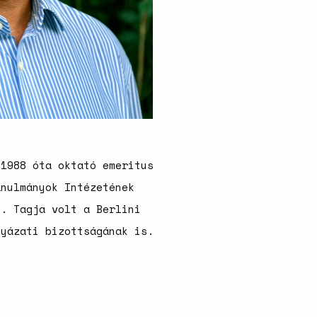
születésszabályozási
rendszerre
Bálsój szerelem a málenkij
robot idején
 1988 óta oktató emeritus
anulmányok Intézetének
e. Tagja volt a Berlini
lyázati bizottságának is.