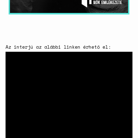
nőgyógyász lobbi hatása a
magyarországi
születésszabályozási
rendszerre
Bálsój szerelem a málenkij
robot idején
Az interjú az alábbi linken érhető el: