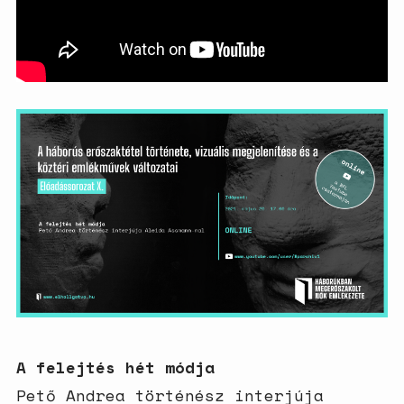
A felejtés hét módja
Pető Andrea történész interjúja