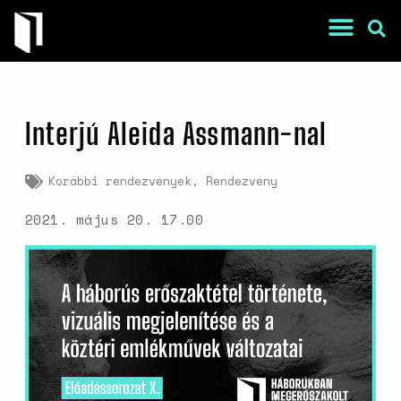
Interjú Aleida Assmann-nal
Korábbi rendezvények
,
Rendezvény
2021. május 20. 17.00
War Is a Male Game
Zweiter Weltkrieg: Sexuelle
Gewalt als Kriegswaffe
Book of Sorrows: Kosovo War
Rape Survivors Tell Their
Stories
A háborús nemi erőszak és a