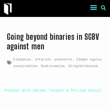
Going beyond binaries in SGBV
against men
Előadások, interjúk, podcastok
,
Idegen nyelvű
War Is a Male Game
szakirodalom
,
Szakirodalom
,
Világtörténelem
Zweiter Weltkrieg: Sexuelle
Gewalt als Kriegswaffe
Book of Sorrows: Kosovo War
Rape Survivors Tell Their
Podcast with Heleen Touquet & Philipp Schulz
Stories
A háborús nemi erőszak és a
nőgyógyász lobbi hatása a
magyarországi