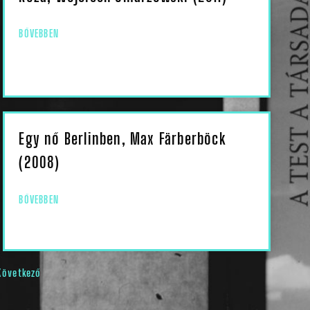
BŐVEBBEN
Egy nő Berlinben, Max Färberböck
(2008)
BŐVEBBEN
Következő