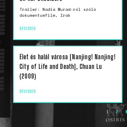
Trailer: Nadia Murad-ról szóló
dokumentumfilm, Irak
BŐVEBBEN
Élet és halál városa [Nanjing! Nanjing!
City of Life and Death], Chuan Lu
(2009)
BŐVEBBEN
1
2