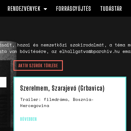
RENDEZVÉNYEK
FORRÁSGYŰJTÉS
TUDÁSTÁR
ásait, hazai és nemzetközi szakirodalmát, a téma m
ata van bővítésére, az elhallgatva@bparchiv.hu ema
AKTÍV SZŰRŐK TÖRLÉSE
Szerelmem, Szarajevó (Grbavica)
Trailer: filmdráma, Bosznia-
Hercegovina
BŐVEBBEN