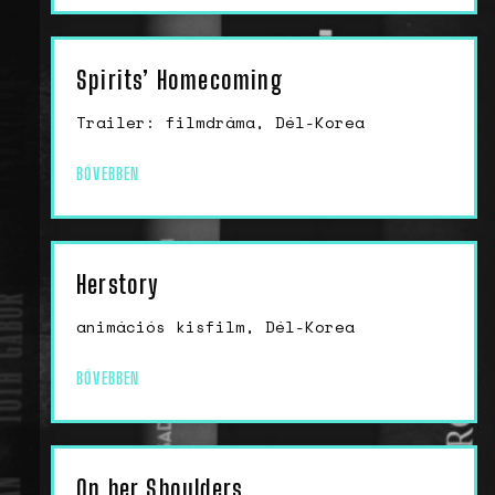
Spirits’ Homecoming
Trailer: filmdráma, Dél-Korea
BŐVEBBEN
Herstory
animációs kisfilm, Dél-Korea
BŐVEBBEN
On her Shoulders