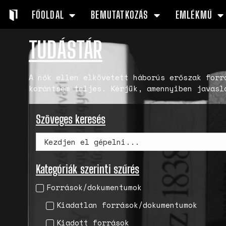
FŐOLDAL
BEMUTATKOZÁS
EMLÉKMŰ
TUDÁSTÁR
A nők ellen elkövetett háborús erőszak forr
korántsem teljes. Kérjük, amennyiben javasl
Szöveges keresés
Kategóriák szerinti szűrés
Források/dokumentumok
Kiadatlan források/dokumentumok
Kiadott források