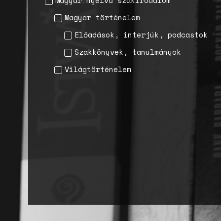
Magyar nyelvű szakirodalom
Magyar történelem
Előadások, interjúk, podcastok
Szakkönyvek, tanulmányok
Világtörténelem