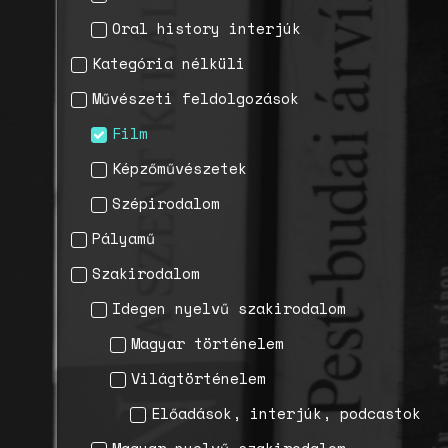
Oral history interjúk
Kategória nélküli
Művészeti feldolgozások
Film
Képzőművészetek
Szépirodalom
Pályamű
Szakirodalom
Idegen nyelvű szakirodalom
Magyar történelem
Világtörténelem
Előadások, interjúk, podcastok