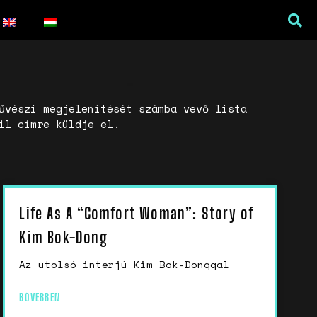
űvészi megjelenítését számba vevő lista
il címre küldje el.
War Is a Male Game
Zweiter Weltkrieg: Sexuelle
Life As A “Comfort Woman”: Story of
Gewalt als Kriegswaffe
Kim Bok-Dong
Book of Sorrows: Kosovo War
Rape Survivors Tell Their
Az utolsó interjú Kim Bok-Donggal
Stories
A háborús nemi erőszak és a
BŐVEBBEN
nőgyógyász lobbi hatása a
magyarországi