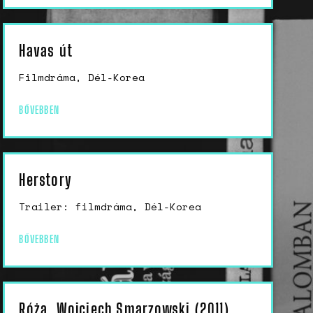
születésszabályozási
rendszerre
Bálsój szerelem a málenkij
Havas út
robot idején
Filmdráma, Dél-Korea
BŐVEBBEN
Herstory
Trailer: filmdráma, Dél-Korea
BŐVEBBEN
Róża, Wojciech Smarzowski (2011)