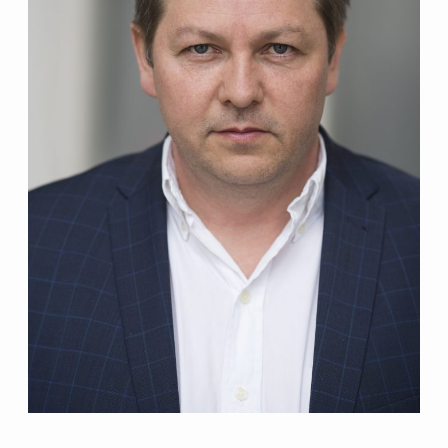
magyarországi
születésszabályozási
rendszerre
Bálsój szerelem a málenkij
robot idején