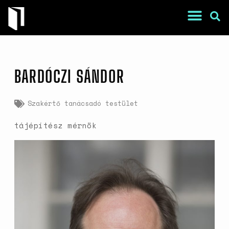
BARDÓCZI SÁNDOR
Szakértő tanácsadó testület
tájépítész mérnök
War Is a Male Game
Zweiter Weltkrieg: Sexuelle
Gewalt als Kriegswaffe
Book of Sorrows: Kosovo War
Rape Survivors Tell Their
Stories
A háborús nemi erőszak és a
nőgyógyász lobbi hatása a