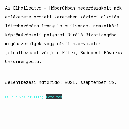
születésszabályozási
Az Elhallgatva – Háborúkban megerőszakolt nők
rendszerre
emlékezete projekt keretében köztéri alkotás
Bálsój szerelem a málenkij
robot idején
létrehozására irányuló nyilvános, nemzetközi
képzőművészeti pályázat Bíráló Bizottságába
magánszemélyek vagy civil szervezetek
jelentkezését várja a Kiíró, Budapest Főváros
Önkormányzata.
Jelentkezési határidő: 2021. szeptember 15.
09Felhivas-civiltag
Letöltés